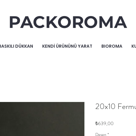
PACKOROMA
BASKILI DÜKKAN
KENDİ ÜRÜNÜNÜ YARAT
BIOROMA
K
20x10 Fermu
Fiyat
₺639,00
Desen
*