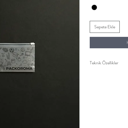
Sepete Ekle
Teknik Özellikler
20x10 kalem kutu poşet