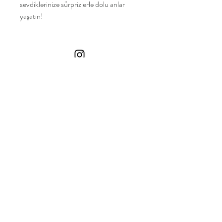
sevdiklerinize sürprizlerle dolu anlar
yaşatın!
En çok satanlar
ÇOK SATANLAR
Özelleştirilebilir