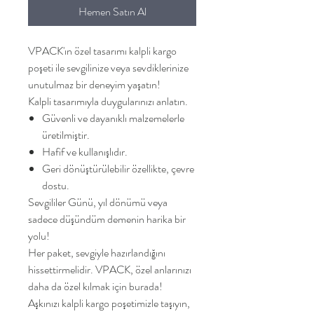
Hemen Satın Al
VPACK'ın özel tasarımı kalpli kargo
poşeti ile sevgilinize veya sevdiklerinize
unutulmaz bir deneyim yaşatın!
Kalpli tasarımıyla duygularınızı anlatın.
Güvenli ve dayanıklı malzemelerle
üretilmiştir.
Hafif ve kullanışlıdır.
Geri dönüştürülebilir özellikte, çevre
dostu.
Sevgililer Günü, yıl dönümü veya
sadece düşündüm demenin harika bir
yolu!
Her paket, sevgiyle hazırlandığını
hissettirmelidir. VPACK, özel anlarınızı
daha da özel kılmak için burada!
Aşkınızı kalpli kargo poşetimizle taşıyın,