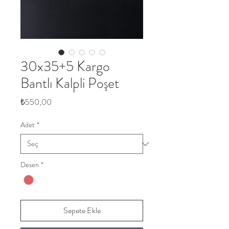
30x35+5 Kargo
Bantlı Kalpli Poşet
Fiyat
₺550,00
Adet
*
Desen
*
Sepete Ekle