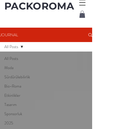
PACKOROMA
JOURNAL
All Posts
All Posts
Moda
Sürdürülebilirlik
Bio-Roma
Etkinlikler
Tasarım
Sponsorluk
2025