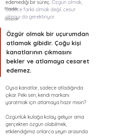
edemediği bir süreç. 
Özgün olmak, 
Plastik
sadece farklı olmak değil, cesur 
olmayı da gerektiriyor.
Global
Özgür olmak bir uçurumdan 
atlamak gibidir. Çoğu kişi 
kanatlarının çıkmasını 
bekler ve atlamaya cesaret 
edemez. 
Oysa kanatlar, sadece atladığında 
çıkar. Peki sen, kendi markanı 
yaratmak için atlamaya hazır mısın?
Özgünlük kulağa kolay geliyor ama 
gerçekten özgün olabilmek, 
etkilendiğimiz onlarca şeyin arasında 