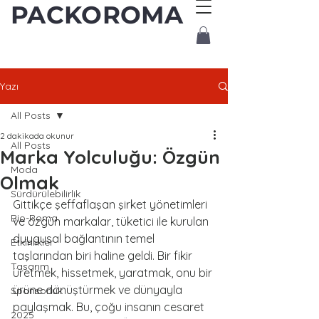
PACKOROMA
Yazı
All Posts
2 dakikada okunur
All Posts
Marka Yolculuğu: Özgün
Moda
Olmak
Sürdürülebilirlik
Gittikçe şeffaflaşan şirket yönetimleri 
Bio-Roma
ve özgün markalar, tüketici ile kurulan 
duygusal bağlantının temel 
Etkinlikler
taşlarından biri haline geldi. Bir fikir 
Tasarım
üretmek, hissetmek, yaratmak, onu bir 
ürüne dönüştürmek ve dünyayla 
Sponsorluk
paylaşmak. Bu, çoğu insanın cesaret 
2025