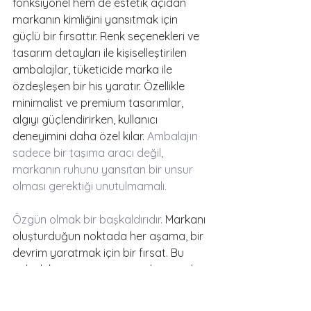
fonksiyonel hem de estetik açıdan 
markanın kimliğini yansıtmak için 
güçlü bir fırsattır. Renk seçenekleri ve 
tasarım detayları ile kişiselleştirilen 
ambalajlar, tüketicide marka ile 
özdeşleşen bir his yaratır. Özellikle 
minimalist ve premium tasarımlar, 
algıyı güçlendirirken, kullanıcı 
deneyimini daha özel kılar. 
Ambalajın 
sadece bir taşıma aracı değil, 
markanın ruhunu yansıtan bir unsur 
olması gerektiği unutulmamalı.
Özgün olmak bir başkaldırıdır.
 Markanı 
oluşturduğun noktada her aşama, bir 
devrim yaratmak için bir fırsat. Bu 
yolculukta nereye varmış olursan ol, 
doğru yolda olduğundan emin ol.