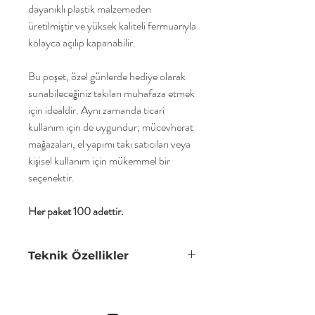
dayanıklı plastik malzemeden
üretilmiştir ve yüksek kaliteli fermuarıyla
kolayca açılıp kapanabilir.
Bu poşet, özel günlerde hediye olarak
sunabileceğiniz takıları muhafaza etmek
için idealdir. Aynı zamanda ticari
kullanım için de uygundur; mücevherat
mağazaları, el yapımı takı satıcıları veya
kişisel kullanım için mükemmel bir
seçenektir.
Her paket 100 adettir.
Teknik Özellikler
8x8 takı poşetimiz
140 mikron
'dur.