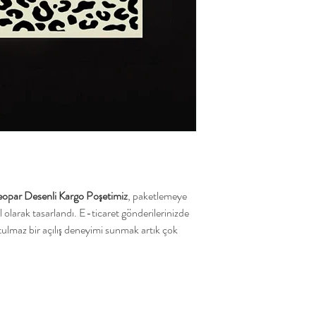
eopar Desenli Kargo Poşetimiz
, paketlemeye
l olarak tasarlandı. E-ticaret gönderilerinizde
tulmaz bir açılış deneyimi sunmak artık çok