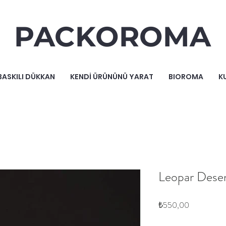
PACKOROMA
BASKILI DÜKKAN
KENDİ ÜRÜNÜNÜ YARAT
BIOROMA
K
Leopar Desen
Fiyat
₺550,00